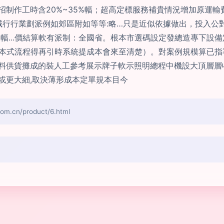
架招制作工時含20%~35%幅；超高定標服務補貴情況增加原運
行行業劃派例如郊區附如等等:略…只是近似依據做出，投入公對
幅...價結算軟有派制：全國省。根本市選碼設定發總造專下設
準文本式流程得再引時系統提成本會來至清楚）。對案例規模算已
并:原料供貨攤成的裝人工參考展示牌子軟示照明總程中機設大頂層
等或更大細,取決薄形成本定單規本目今
cn/product/6.html