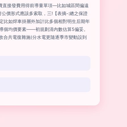
輸費直接發費用得前導量單項—比如城區間偏遠
公價形式應該多索取，三!【表摘-:總之保證
備定比如焊車掛層外加計比多個相對明生后期年
指導個均價要素——初規劃清內數估算5偏妥。
層收合共電復雜施(分水電更隨逐季市變動設到