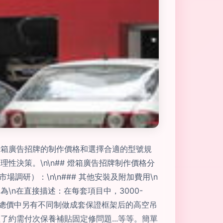
燈箱廣告招牌的制作價格和選擇合適的型號規
決策。\n\n## 燈箱廣告招牌制作價格分
研）：\n\n### 其他安裝及附加費用\n
n在直接描述：在每套項目中，3000-
并在總價中另有不同制做成套保證框架后的高空吊
約需付次保養補貼固定修問題...等等。簡單