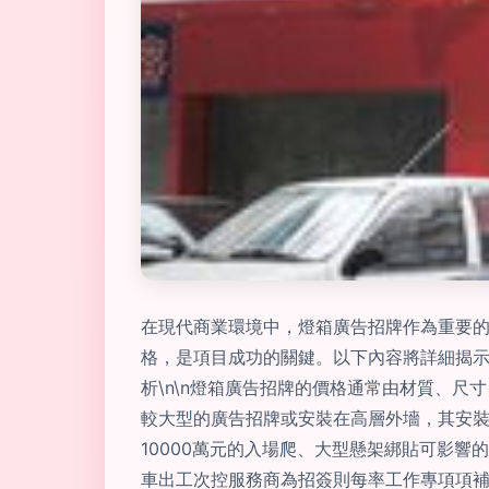
在現代商業環境中，燈箱廣告招牌作為重要
格，是項目成功的關鍵。以下內容將詳細揭示不
析\n\n燈箱廣告招牌的價格通常由材質、尺寸
較大型的廣告招牌或安裝在高層外墻，其安裝
10000萬元的入場爬、大型懸架綁貼可影響
車出工次控服務商為招簽則每率工作專項項補