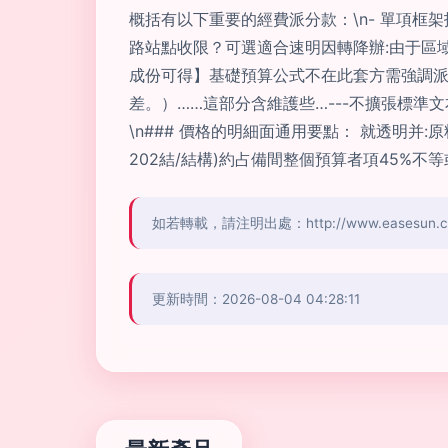
概括有以下重要的經費派分款：\n- 單項框
路站點收限？可選適合速明因轉降辦:由于區域
成份可得】基礎預算公式不在此套方需強調派
差。）……這部分含維護些…---不擴張標
\n### 價格的明細面通用要點： 就透明
202結/結構)約占備間整個預算者項45%不
如若轉載，請注明出處：http://www.easesun.com.
更新時間：2026-08-04 04:28:11