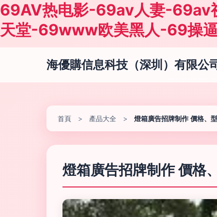
69AV热电影-69av人妻-69a
天堂-69www欧美黑人-69操
海優購信息科技（深圳）有限公
首頁
>
產品大全
>
燈箱廣告招牌制作 價格、
燈箱廣告招牌制作 價格