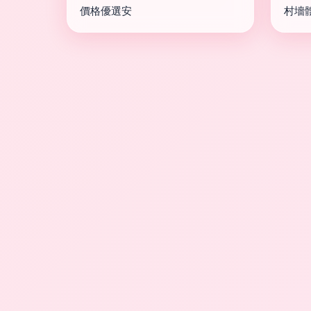
價格優選安
村墻