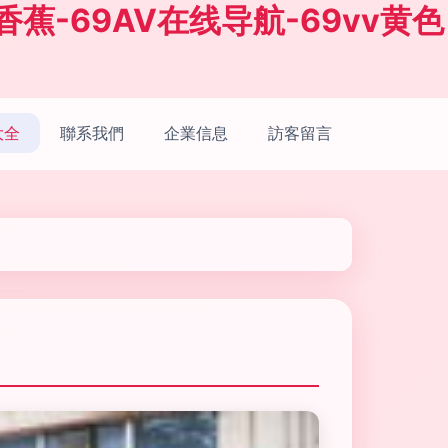
V香蕉-69AV在线导航-69vv黄色
大全
聯系我們
企業信息
訪客留言