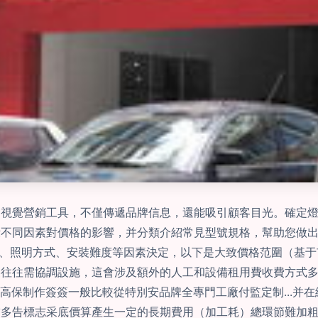
的視覺營銷工具，不僅傳遞品牌信息，還能吸引顧客目光。確定
同因素對價格的影響，并分類介紹常見型號規格，幫助您做出理性
、照明方式、安裝難度等因素決定，以下是大致價格范圍（基于市場調
往往需協調設施，這會涉及額外的人工和設備租用費收費方式多為\
的高保制作簽簽一般比較從特別安品牌全專門工廠付監定制...
多告標志采底價算產生一定的長期費用（加工耗）總環節難加粗了