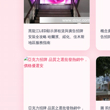
黑龍江LED顯示屏租賃與廣告招牌
概念
安裝全攻略 哈爾濱、綏化、佳木斯
告招牌
地區服務指南
亞克力招牌 品質之選批發熱銷中，
圖 